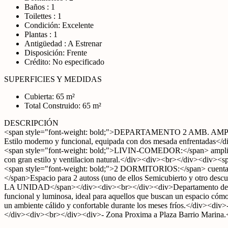
Baños : 1
Toilettes : 1
Condición: Excelente
Plantas : 1
Antigüedad : A Estrenar
Disposición: Frente
Crédito: No especificado
SUPERFICIES Y MEDIDAS
Cubierta: 65 m²
Total Construido: 65 m²
DESCRIPCIÓN
<span style="font-weight: bold;">DEPARTAMENTO 2 AMB. AMP
Estilo moderno y funcional, equipada con dos mesada enfrentadas</
<span style="font-weight: bold;">LIVIN-COMEDOR:</span> amplio 
con gran estilo y ventilacion natural.</div><div><br></div><div><
<span style="font-weight: bold;">2 DORMITORIOS:</span> cuentan 
</span>Espacio para 2 autoss (uno de ellos Semicubierto y otro d
LA UNIDAD</span></div><div><br></div><div>Departamento de 3 ambi
funcional y luminosa, ideal para aquellos que buscan un espacio cóm
un ambiente cálido y confortable durante los meses fríos.</div><div>-
</div><div><br></div><div>- Zona Proxima a Plaza Barrio Marina