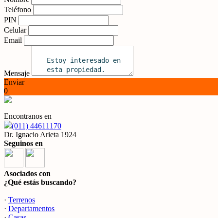
Teléfono
PIN
Celular
Email
Mensaje
Enviar
0
Encontranos en
(011) 44611170
Dr. Ignacio Arieta 1924
Seguinos en
Asociados con
¿Qué estás buscando?
·
Terrenos
·
Departamentos
·
Casas