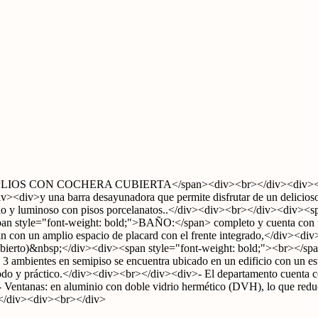
LIOS CON COCHERA CUBIERTA</span><div><br></div><div><br><
div><div>y una barra desayunadora que permite disfrutar de un delic
y luminoso con pisos porcelanatos..</div><div><br></div><div><s
span style="font-weight: bold;">BAÑO:</span> completo y cuenta con 
con un amplio espacio de placard con el frente integrado,</div><
escubierto)&nbsp;</div><div><span style="font-weight: bold;"><br>
entes en semipiso se encuentra ubicado en un edificio con un estilo
odo y práctico.</div><div><br></div><div>- El departamento cuenta con
 Ventanas: en aluminio con doble vidrio hermético (DVH), lo que reduce 
.</div><div><br></div>