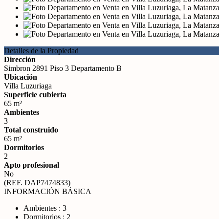
Detalles de la Propiedad
Dirección
Simbron 2891 Piso 3 Departamento B
Ubicación
Villa Luzuriaga
Superficie cubierta
65 m²
Ambientes
3
Total construido
65 m²
Dormitorios
2
Apto profesional
No
(REF. DAP7474833)
INFORMACIÓN BÁSICA
Ambientes : 3
Dormitorios : 2